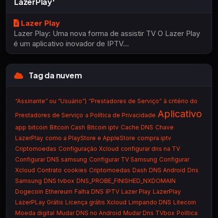
LazerPlay'
Lazer Play
Lazer Play: Uma nova forma de assistir TV O Lazer Play
é um aplicativo inovador de IPTV...
Tag da nuvem
“Assinante” ou “Usuário”)
“Prestadores de Serviço”
à critério do
Aplicativo
Prestadores de Serviço
a Política de Privacidade
app
bitcoin
Bitcoin Cash
Bitcoin iptv
Cache DNS
Chave
LazerPlay
como a PlayStore e AppleStore
compra iptv
Criptomoedas
Configuração Xcloud
configurar dns na TV
Configurar DNS samsung
Configurar TV Samsung
Configurar
Xcloud
Contrato
cookies
Criptomoedas
Dash
DNS Android
Dns
Samsung
DNS tvbox
DNS_PROBE_FINISHED_NXDOMAIN
Dogecoin
Ethereum
Falha DNS
IPTV
Lazer Play
LazerPlay
LazerPLay Grátis
Licença grátis Xcloud
Limpando DNS
Litecoin
Moeda digital
Mudar DNS no Android
Mudar Dns TVbox
Política